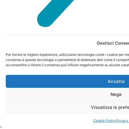
Gestisci Conse
Per fornire le migliori esperienze, utilizziamo tecnologie come i cookie per me
consenso a queste tecnologie ci permetterà di elaborare dati come il comport
acconsentire o ritirare il consenso può influire negativamente su alcune carat
P. IVA
CONTATTI
Privacy
© 2024
04023120985
Policy
Via
info@petformance.eu
Accetta
petformance.eu
REA N.
Monte
Cookie
è di
582405
+39 030
Nega
Baldo 60
Policy
proprietà
61 50
di
25015 –
398
Visualizza le pref
General
Desenzano
and
del
Cookie Policy
Privacy 
Pharma
Garda