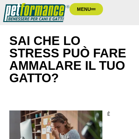
MENU
SAI CHE LO
STRESS PUÒ FARE
AMMALARE IL TUO
GATTO?
È