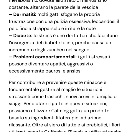
metabolismo, dovute allo stato di nervosismo
costante, alterano la parete della vescica
– Dermatiti:
molti gatti sfogano la propria
frustrazione con una pulizia ossessiva, leccandosi il
pelo fino a strapparselo e irritare la cute
– Diabete:
lo stress è uno dei fattori che facilitano
l’insorgenza del diabete felino, perché causa un
incremento degli zuccheri nel sangue
– Problemi comportamentali:
i gatti stressati
possono diventare apatici, aggressivi o
eccessivamente paurosi e ansiosi
Per contribuire a prevenire queste minacce è
fondamentale gestire al meglio le situazioni
stressanti come traslochi, nuovi arrivi in famiglia o
viaggi. Per aiutare il gatto in queste situazioni,
possiamo utilizzare Calming gatto, un prodotto
basato su ingredienti fitoterapici ad azione
rilassante. Oltre al siero di latte e ai prebiotici, i fiori
utilizzati sono la Griffonia e l’Escolzia, utilizzati anche